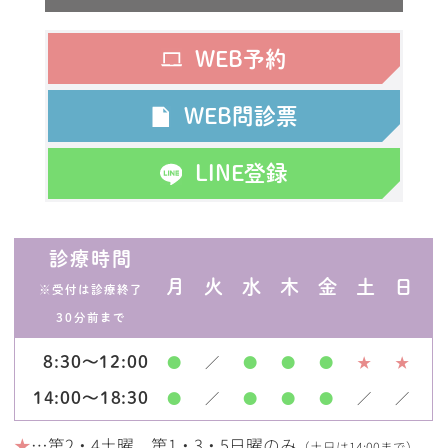
WEB予約
WEB問診票
LINE登録
診療時間
月
火
水
木
金
土
日
※受付は診療終了
30分前まで
●
／
●
●
●
★
★
8:30～12:00
●
／
●
●
●
／
／
14:00～18:30
★
…第2・4土曜、第1・3・5日曜のみ
（土日は14:00まで）