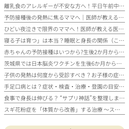
離乳食のアレルギーが不安な方へ！平日午前中に進める理由と受診目安
予防接種後の発熱に焦るママへ｜医師が教える受診目安と自宅ケア
ひどい夜泣きで限界のママへ！医師が教える医学的原因と受診の目安
寝る子は育つ」は本当？睡眠と身長の関係（こどもの身長豆知識 vol.6）
赤ちゃんの予防接種はいつから?生後2か月から始めるワクチンスケジュール
茨城県では日本脳炎ワクチンを生後6か月から ～当院が早めの接種をおすすめする理由～
子供の発熱は何度から受診すべき？お子様の症状から判断する目安
手足口病とは？症状・検査・治療・登園の目安をわかりやすく解説
食事で身長は伸びる？ “サプリ神話”を整理します（こどもの身長豆知識 vol.5）
スギ花粉症を「体質から改善」する治療 ～スギ舌下免疫療法について～