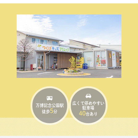
広くて停めやすい
万博記念公園駅
駐車場
5
徒歩
分
40
台あり