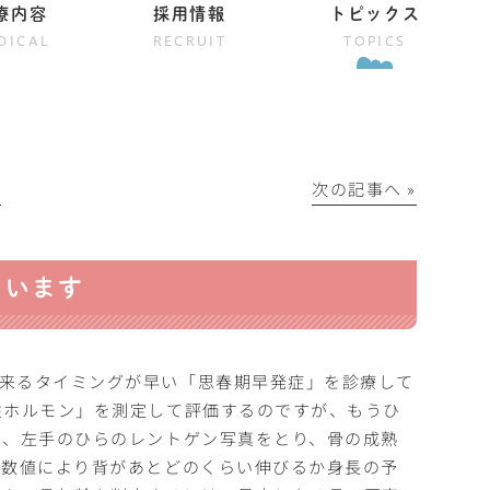
療内容
採用情報
トピックス
DICAL
RECRUIT
TOPICS
│
次の記事へ »
ています
来るタイミングが早い「思春期早発症」を診療して
性ホルモン」を測定して評価するのですが、もうひ
は、左手のひらのレントゲン写真をとり、骨の成熟
の数値により背があとどのくらい伸びるか身長の予