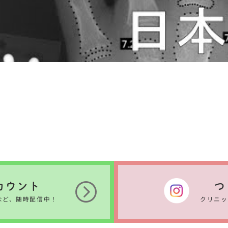
カウント
つ
など、随時配信中！
クリニッ