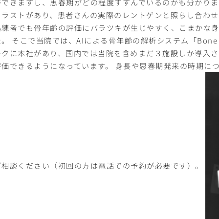
ができますし、思春期がどの程度すすんでいるのかも分かりま
イラストがあり、患者さんの実際のレントゲンと照らし合わせ
熟練者でも骨年齢の評価にバラツキが生じやすく、こまかな
。 そこで当院では、AIによる骨年齢の解析システム「Bone
ークに本社があり、国内では当院を含めまだ３施設しか導入
評価できるようになっています。 身長や思春期発来の時期に
ご相談ください（初回の方は電話での予約が必要です）。