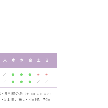
火
水
木
金
土
日
／
●
●
●
★
★
／
●
●
●
／
／
3・5日曜のみ
（土日は14:00まで）
・5土曜、第2・4日曜、祝日