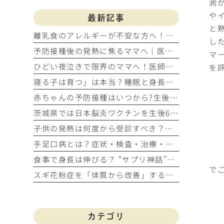
測
や
最新記事
と
離乳食のアレルギーが不安な方へ！平日午前中に進める理由と受診目安
した
予防接種後の発熱に焦るママへ｜医師が教える受診目安と自宅ケア
マ
ひどい夜泣きで限界のママへ！医師が教える医学的原因と受診の目安
を
寝る子は育つ」は本当？睡眠と身長の関係（こどもの身長豆知識 vol.6）
赤ちゃんの予防接種はいつから?生後2か月から始めるワクチンスケジュール
茨城県では日本脳炎ワクチンを生後6か月から ～当院が早めの接種をおすすめする理由～
子供の発熱は何度から受診すべき？お子様の症状から判断する目安
手足口病とは？症状・検査・治療・登園の目安をわかりやすく解説
食事で身長は伸びる？ “サプリ神話”を整理します（こどもの身長豆知識 vol.5）
で
スギ花粉症を「体質から改善」する治療 ～スギ舌下免疫療法について～
カテゴリ