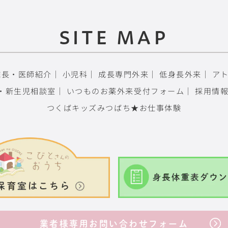
SITE MAP
院長・医師紹介
｜
小児科
｜
成長専門外来
｜
低身長外来
｜
ア
・新生児相談室
｜
いつものお薬外来受付フォーム
｜
採用情
つくばキッズみつばち★お仕事体験
業者様専用お問い合わせフォーム