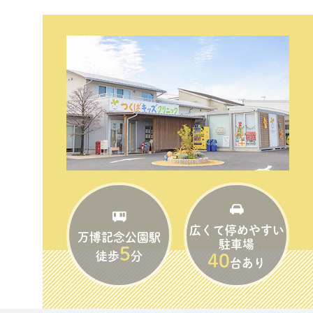
広くて停めやすい
万博記念公園駅
駐車場
5
徒歩
分
40
台あり