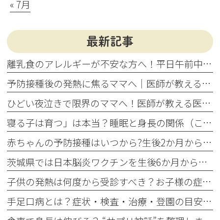
« 7月
最新記事
離乳食のアレルギーが不安な方へ！平日午前中に進める理由と受診目安
予防接種後の発熱に焦るママへ｜医師が教える受診目安と自宅ケア
ひどい夜泣きで限界のママへ！医師が教える医学的原因と受診の目安
寝る子は育つ」は本当？睡眠と身長の関係（こどもの身長豆知識 vol.6）
赤ちゃんの予防接種はいつから?生後2か月から始めるワクチンスケジュール
茨城県では日本脳炎ワクチンを生後6か月から ～当院が早めの接種をおすすめする理由～
子供の発熱は何度から受診すべき？お子様の症状から判断する目安
手足口病とは？症状・検査・治療・登園の目安をわかりやすく解説