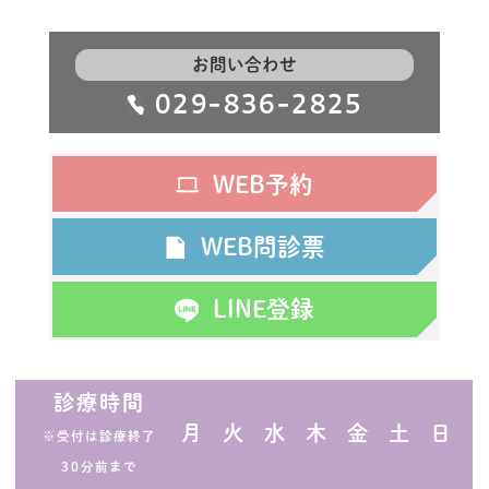
お問い合わせ
029-836-2825
WEB予約
WEB問診票
LINE登録
診療時間
月
火
水
木
金
土
日
※受付は診療終了
30分前まで