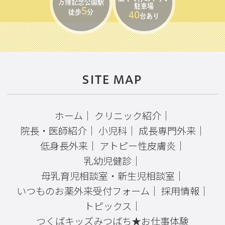
万博記念公園駅
駐車場
5
徒歩
分
40
台あり
SITE MAP
ホーム
｜
クリニック紹介
｜
院長・医師紹介
｜
小児科
｜
成長専門外来
｜
低身長外来
｜
アトピー性皮膚炎
｜
乳幼児健診
｜
母乳育児相談室・新生児相談室
｜
いつものお薬外来受付フォーム
｜
採用情報
｜
トピックス
｜
つくばキッズみつばち★お仕事体験