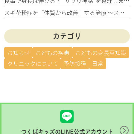
食事で身長は伸びる？ “サプリ神話”を整理します（こどもの身長豆知識 vol.5）
スギ花粉症を「体質から改善」する治療 ～スギ舌下免疫療法について～
カテゴリ
お知らせ
こどもの疾患
こどもの身長豆知識
クリニックについて
予防接種
日常
つくばキッズのLINE公式アカウント